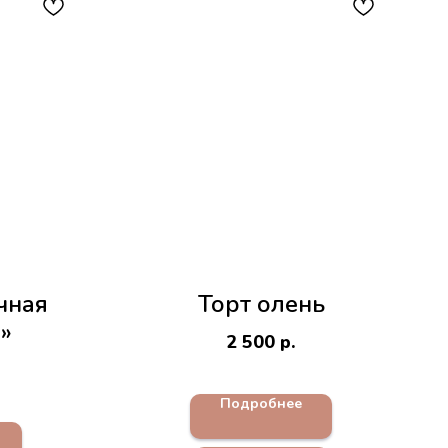
чная
Торт олень
»
2 500
р.
Подробнее