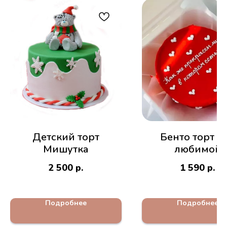
Детский торт
Бенто торт д
Мишутка
любимой
2 500
р.
1 590
р.
Подробнее
Подробнее