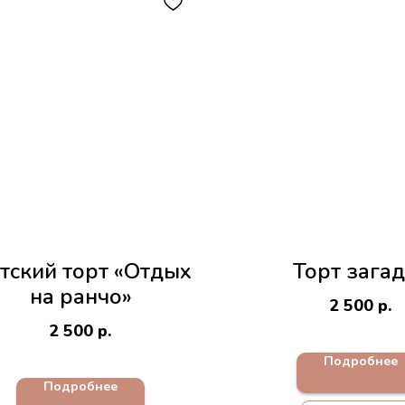
тский торт «Отдых
Торт зага
на ранчо»
2 500
р.
2 500
р.
Подробнее
Подробнее