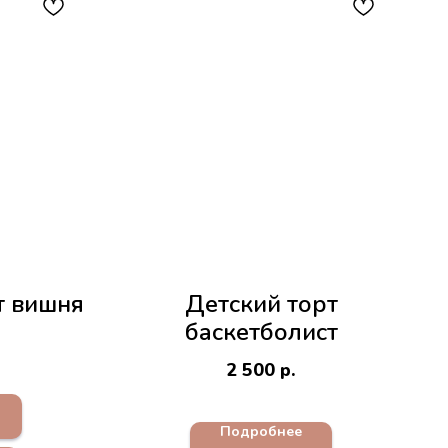
т вишня
Детский торт
баскетболист
2 500
р.
Подробнее