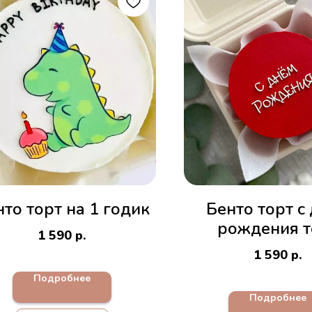
то торт на 1 годик
Бенто торт с
рождения т
1 590
р.
1 590
р.
Подробнее
Подробнее