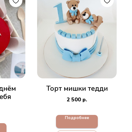
 днём
Торт мишки тедди
ебя
2 500
р.
Подробнее