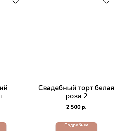
кий
Свадебный торт белая
т
роза 2
2 500
р.
Подробнее