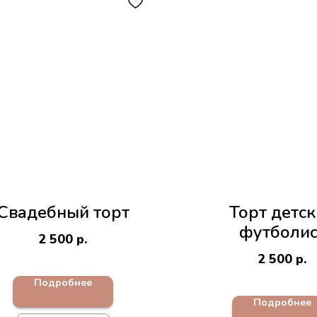
Свадебный торт
Торт детс
футболис
2 500
р.
2 500
р.
Подробнее
Подробнее