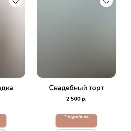
адка
Свадебный торт
2 500
р.
Подробнее