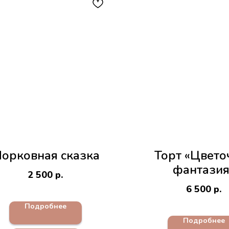
орковная сказка
Торт «Цвето
фантазия
2 500
р.
6 500
р.
Подробнее
Подробнее