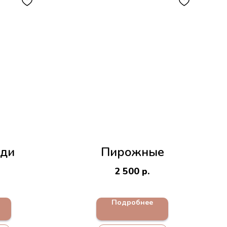
дди
Пирожные
2 500
р.
Подробнее